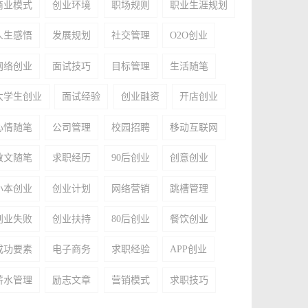
商业模式
创业环境
职场规则
职业生涯规划
人生感悟
发展规划
社交管理
O2O创业
网络创业
面试技巧
目标管理
生活随笔
大学生创业
面试经验
创业融资
开店创业
心情随笔
公司管理
校园招聘
移动互联网
散文随笔
求职经历
90后创业
创意创业
小本创业
创业计划
网络营销
跳槽管理
创业失败
创业扶持
80后创业
餐饮创业
成功要素
电子商务
求职经验
APP创业
薪水管理
励志文章
营销模式
求职技巧