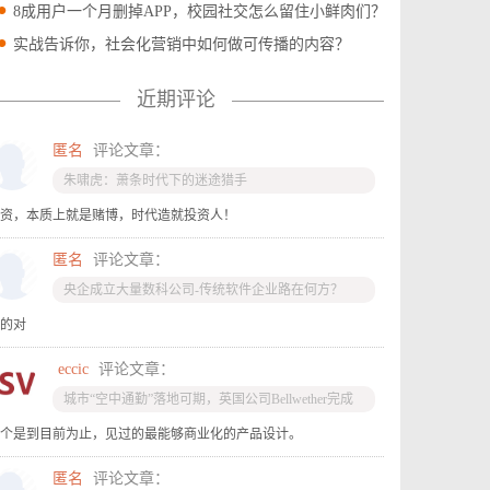
8成用户一个月删掉APP，校园社交怎么留住小鲜肉们？
实战告诉你，社会化营销中如何做可传播的内容？
近期评论
匿名
评论文章：
朱啸虎：萧条时代下的迷途猎手
资，本质上就是赌博，时代造就投资人！
匿名
评论文章：
央企成立大量数科公司-传统软件企业路在何方？
的对
eccic
评论文章：
城市“空中通勤”落地可期，英国公司Bellwether完成
“飞行汽车”试飞
个是到目前为止，见过的最能够商业化的产品设计。
匿名
评论文章：