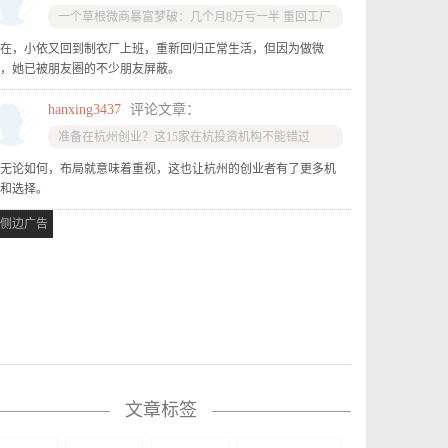
一个草根微商暴富梦破：几个月8万亏一半 重回工厂
打工
在，小依又回到制衣厂上班，重新回归正常生活，但因为做微
，她已被朋友圈的不少朋友屏蔽。
hanxing3437
评论文章：
准备在杭州创业？这15家在杭投资机构不能错过
无论如何，布局就意味着重视，这也让杭州的创业者有了更多机
和选择。
侧边广告
文章标签