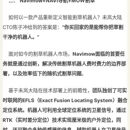
二、
Navimow=
NAVI
导航+
MOW
割草
如何以一款产品重新定义智能割草机器人？未岚大陆
CTO陈子冲给到的答案是：
“你买回家的是能帮你把草割
干净的机器人。”
面对如今的割草机器人市场，
Navimow面临的首要任
务就是通过创新，解决传统割草机器人费时费力的边界部
署，以及效率低下的随机式割草问题
。
基于未岚大陆在技术部署上的前瞻性，
团队独创了可实
时联网的E
FLS
（
Exact Fusion Locating System
）融合
定位系统。机器人可利用全球定位系统的卫星信号，通过
R
TK
（实时差分定位）技术实现厘米极的户外定位，同