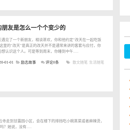
的朋友是怎么一个个变少的
天遇见了一个新朋友，相谈甚欢，你和他约定“改天在一起吃饭
。这里的“改天”是真正的改天并不是通常来讲的客套与应付，你
想认识这个人。可是等到周末，你睡到中午......
20-01-01
励志故事
评论0条
散文随笔
生活随笔
慈云寺走到甘露园小区，会在楼下的排挡吃小碗蒸菜或者麻辣烫，
说，没有......