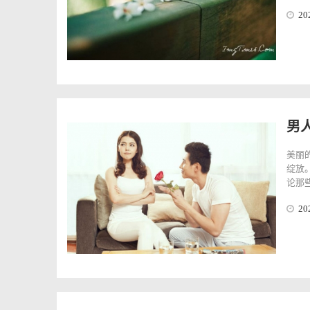
20
男
美丽
绽放
论那些
20