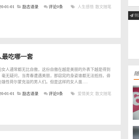
20-01-01
励志语录
评论0条
人生感悟
散文随笔
侧
人最吃哪一套
的女人通常都无比自傲，这份自傲在越是美丽的外表下越是得到
随
。毫无疑问，当青春遭遇美丽，那窈窕的身姿谁都无法抵挡，毋
雄性荷尔蒙充溢的男人们。但是这样的女人虽......
20-01-01
励志语录
评论0条
爱情美文
散文随笔