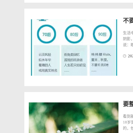
不
生活
阴影
说：眼
20
要
看到
18
的，他