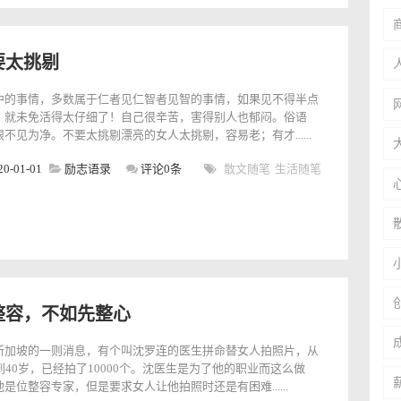
要太挑剔
中的事情，多数属于仁者见仁智者见智的事情，如果见不得半点
，就未免活得太仔细了！自己很辛苦，害得别人也郁闷。俗语
不见为净。不要太挑剔漂亮的女人太挑剔，容易老；有才......
20-01-01
励志语录
评论0条
散文随笔
生活随笔
整容，不如先整心
新加坡的一则消息，有个叫沈罗连的医生拼命替女人拍照片，从
岁到40岁，已经拍了10000个。沈医生是为了他的职业而这么做
是位整容专家，但是要求女人让他拍照时还是有困难......