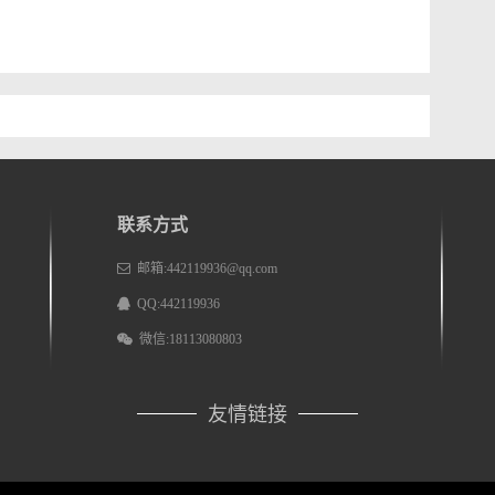
联系方式
邮箱:442119936@qq.com
QQ:442119936
微信:18113080803
友情链接