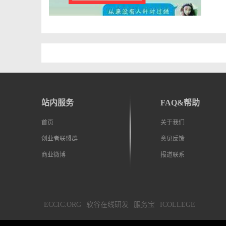
客
官，
已经
到底
站内服务
FAQ&帮助
了
首页
关于我们
创业者联盟群
意见反馈
商业微博
报道联系
ECCIC.ORG
软谷在线研发
服务宝
ICOLLEGE