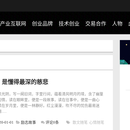
产业互联网
创业品牌
技术创业
交易合作
人物
，是懂得最深的慈悲
帛光阴，写一阕旧词，字里行间，蕴着清风明月的境，含了幽篁
的情，读在眼眸里，便是一段故事，读在往事中，便是一曲心
读在岁月里，便是一林静好。红尘漫漫，吹不尽的忧伤最易迷
....
20-01-01
励志故事
评论0条
散文随笔
心情随笔