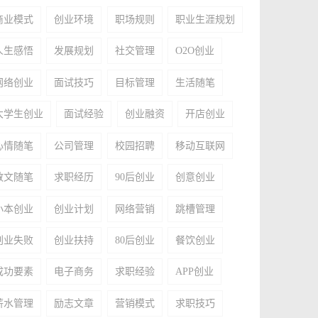
商业模式
创业环境
职场规则
职业生涯规划
人生感悟
发展规划
社交管理
O2O创业
网络创业
面试技巧
目标管理
生活随笔
大学生创业
面试经验
创业融资
开店创业
心情随笔
公司管理
校园招聘
移动互联网
散文随笔
求职经历
90后创业
创意创业
小本创业
创业计划
网络营销
跳槽管理
创业失败
创业扶持
80后创业
餐饮创业
成功要素
电子商务
求职经验
APP创业
薪水管理
励志文章
营销模式
求职技巧