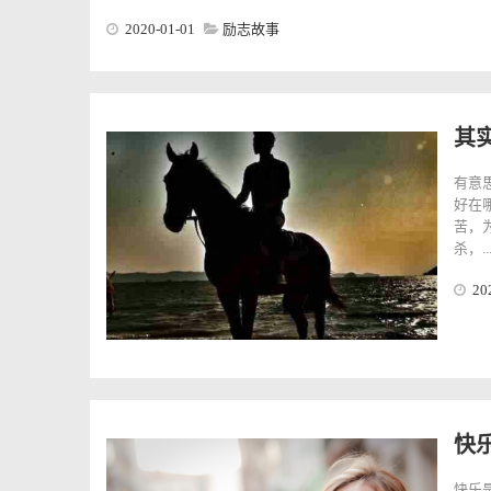
2020-01-01
励志故事
其
有意
好在
苦，
杀，....
20
快
快乐