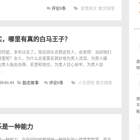
评论0条
爱情美文
散文随笔
实，哪里有真的白马王子？
思的是，多年过去了。现在回头去想这些人，会觉得：当初他们
哪里呢？女人，为什么总是莫名其妙地为男人流泪，为男人痛
虚
为男人抛去自尊、名誉和地位，为男人甘心坐牢，为男人自
核
..
20-01-01
励志故事
评论0条
人生感悟
散文随笔
将
不
能
乐是一种能力
是一种能力，在任何时候都保持一种快乐的心情需要智慧。西方