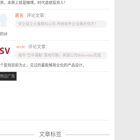
资，本质上就是赌博，时代造就投资人！
匿名
评论文章：
央企成立大量数科公司-传统软件企业路在何方？
的对
eccic
评论文章：
城市“空中通勤”落地可期，英国公司Bellwether完成
“飞行汽车”试飞
个是到目前为止，见过的最能够商业化的产品设计。
侧边广告
文章标签