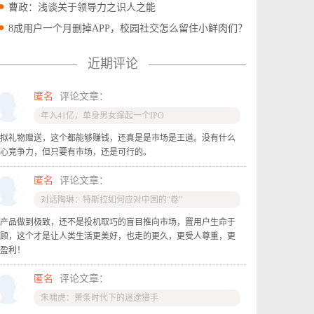
曹政：浅谈关于领导力之识人之能
8成用户一个月删掉APP，校园社交怎么留住小鲜肉们？
近期评论
匿名
评论文章：
年入41亿，单身男女撑起一个IPO
拟礼物赠送，这个都能够赚钱，还真是是市场是王道。没有什么
心竞争力，但只要有市场，还是可行的。
匿名
评论文章：
对话陶琳：特斯拉如何应对中国的“卷”
产品做到极致，还不是投机取巧的盲目推向市场，置用户生命于
顾，这个才是让人类生活更美好，也走的更久，更受人尊重，更
盈利！
匿名
评论文章：
朱啸虎：萧条时代下的迷途猎手