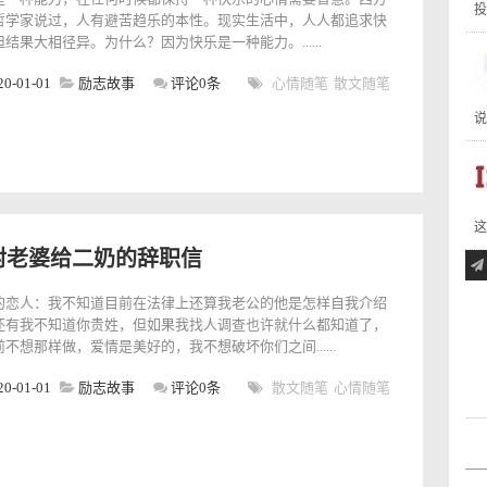
投
哲学家说过，人有避苦趋乐的本性。现实生活中，人人都追求快
结果大相径异。为什么？因为快乐是一种能力。......
20-01-01
励志故事
评论0条
心情随笔
散文随笔
说
这
封老婆给二奶的辞职信
的恋人：我不知道目前在法律上还算我老公的他是怎样自我介绍
还有我不知道你贵姓，但如果我找人调查也许就什么都知道了，
不想那样做，爱情是美好的，我不想破坏你们之间......
20-01-01
励志故事
评论0条
散文随笔
心情随笔