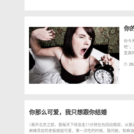
你
你今
吧”
是真的
20
你那么可爱，我只想跟你结婚
1离开北京之前，我每天下班会走15分钟左右回出租房，从
麻辣烫店的老板娘挺可爱，第一次吃的时候，我问她，有麻油吗？她