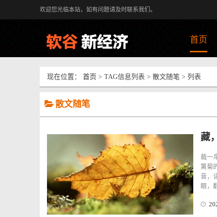
欢迎您光临本站，如有问题请及时联系我们。
首页
现在位置：
首页
> TAG信息列表 > 散文随笔 > 列表
散文随笔
藏
裁一
篱菊
音，
眼，翻..
20