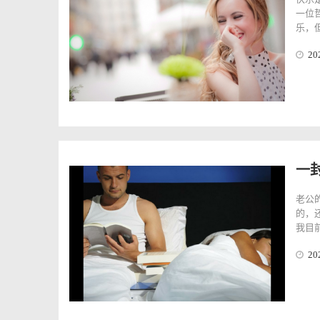
一位
乐，但
20
一
老公
的，
我目前
20