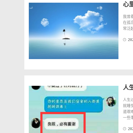
心
我曾
在孤
常泛起
20
人
人生
就睡
道艰
一些事，
20