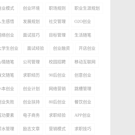
商业模式
创业环境
职场规则
职业生涯规划
人生感悟
发展规划
社交管理
O2O创业
网络创业
面试技巧
目标管理
生活随笔
大学生创业
面试经验
创业融资
开店创业
心情随笔
公司管理
校园招聘
移动互联网
散文随笔
求职经历
90后创业
创意创业
小本创业
创业计划
网络营销
跳槽管理
创业失败
创业扶持
80后创业
餐饮创业
成功要素
电子商务
求职经验
APP创业
薪水管理
励志文章
营销模式
求职技巧