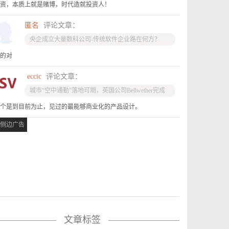
资，本质上就是赌博，时代造就投资人！
匿名
评论文章：
央企成立大量数科公司-传统软件企业路在何方？
的对
eccic
评论文章：
城市“空中通勤”落地可期，英国公司Bellwether完成
“飞行汽车”试飞
个是到目前为止，见过的最能够商业化的产品设计。
侧边广告
文章标签