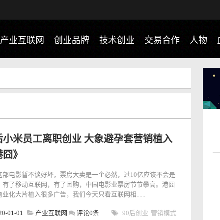
产业互联网
创业品牌
技术创业
交易合作
人物
0后小米员工离职创业 大象避孕套营销植入
港囧》
这部电影暂不谈好坏，票房大卖是一个必然，过10亿应该不会是
。有了移动互联网，有了团购，中国电影业票房节节攀高。港囧
业化大片植入很多广告，我们今天只看互联网相......
20-01-01
产业互联网
评论0条
90后创业
营销模式