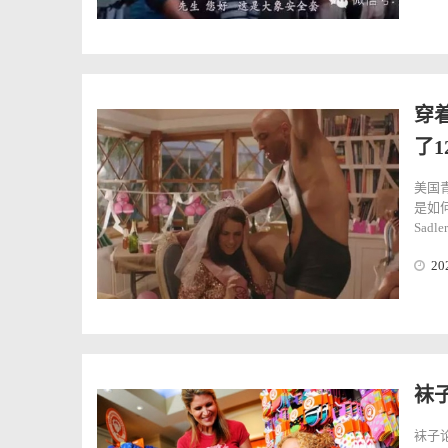
穿
了1
美国
是如何
Sad
20
袜
袜子