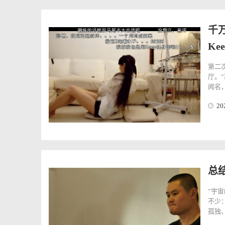
千
Ke
第二
厅。
闻名，
20
总
“宇
不少
孤独、