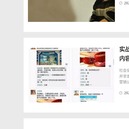
20
实
内
社会
并非
营销公
20
客