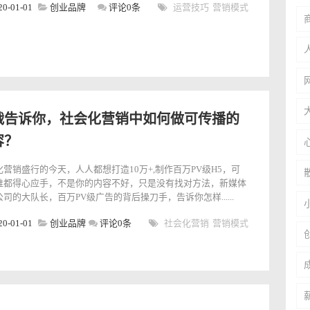
20-01-01
创业品牌
评论0条
运营技巧
营销模式
战告诉你，社会化营销中如何做可传播的
容？
化营销盛行的今天，人人都想打造10万+,制作百万PV级H5，可
谁都得心应手，不是你的内容不好，只是没有找对方法，新媒体
司的大队长，百万PV级广告的背后操刀手，告诉你怎样......
20-01-01
创业品牌
评论0条
社会化营销
营销模式