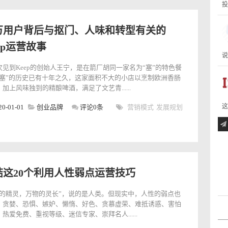
投
万用户背后与抠门、人味和转型有关的
ep运营故事
说
次见到Keep的创始人王宁，是在箭厂胡同一家名为“塞”的特色餐
“塞”的历史已有十年之久，这家面积不大的小店以烹制欧洲香肠
加上风味独到的精酿啤酒，满足了文艺青......
这
20-01-01
创业品牌
评论0条
营销模式
发展规划
结这20个利用人性弱点运营技巧
宙的精灵，万物的灵长”，说的是人类。但现实中，人性的弱点也
：贪婪、恐惧、嫉妒、懒惰、好色、贪慕虚荣、难抵诱惑、害怕
热爱免费、重视等级、迷信专家、崇拜名人......