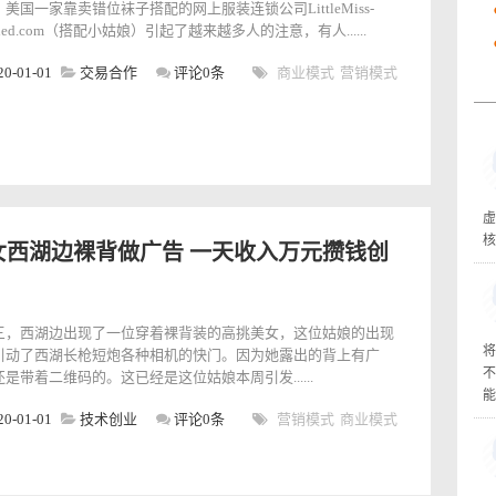
美国一家靠卖错位袜子搭配的网上服装连锁公司LittleMiss-
ched.com（搭配小姑娘）引起了越来越多人的注意，有人......
20-01-01
交易合作
评论0条
商业模式
营销模式
虚
核
女西湖边裸背做广告 一天收入万元攒钱创
三，西湖边出现了一位穿着裸背装的高挑美女，这位姑娘的出现
将
引动了西湖长枪短炮各种相机的快门。因为她露出的背上有广
不
是带着二维码的。这已经是这位姑娘本周引发......
能
20-01-01
技术创业
评论0条
营销模式
商业模式