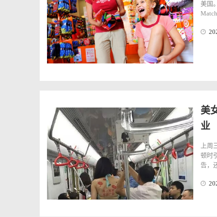
美国。
Mat
20
美
业
上周
顿时
告，还
20