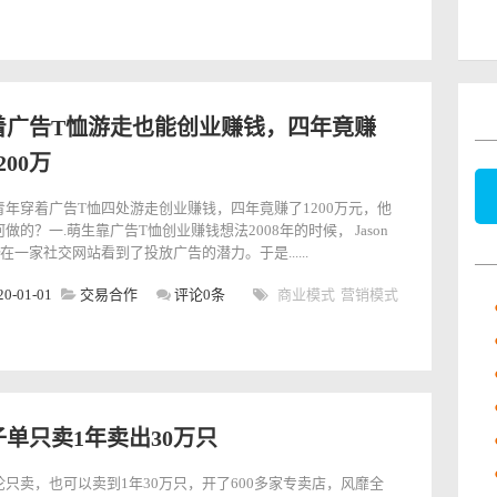
着广告T恤游走也能创业赚钱，四年竟赚
200万
青年穿着广告T恤四处游走创业赚钱，四年竟赚了1200万元，他
做的？一.萌生靠广告T恤创业赚钱想法2008年的时候， Jason
ler在一家社交网站看到了投放广告的潜力。于是......
20-01-01
交易合作
评论0条
商业模式
营销模式
子单只卖1年卖出30万只
论只卖，也可以卖到1年30万只，开了600多家专卖店，风靡全