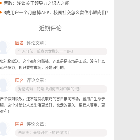
曹政：浅谈关于领导力之识人之能
8成用户一个月删掉APP，校园社交怎么留住小鲜肉们？
近期评论
匿名
评论文章：
年入41亿，单身男女撑起一个IPO
拟礼物赠送，这个都能够赚钱，还真是是市场是王道。没有什么
心竞争力，但只要有市场，还是可行的。
匿名
评论文章：
对话陶琳：特斯拉如何应对中国的“卷”
产品做到极致，还不是投机取巧的盲目推向市场，置用户生命于
顾，这个才是让人类生活更美好，也走的更久，更受人尊重，更
盈利！
匿名
评论文章：
朱啸虎：萧条时代下的迷途猎手